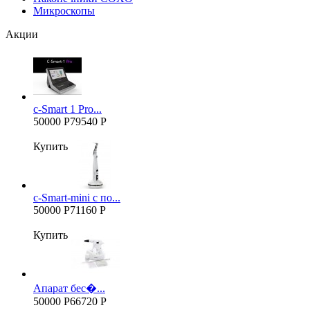
Микроскопы
Акции
c-Smart 1 Pro...
50000 Р
79540 Р
Купить
c-Smart-mini с по...
50000 Р
71160 Р
Купить
Апарат бес�...
50000 Р
66720 Р