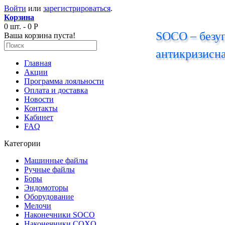
Войти
или
зарегистрироваться
.
Корзина
0 шт. - 0 Р
SOCO – безуп
Ваша корзина пуста!
антикризисна
Главная
Акции
Программа лояльности
Оплата и доставка
Новости
Контакты
Кабинет
FAQ
Категории
Машинные файлы
Ручные файлы
Боры
Эндомоторы
Оборудование
Мелочи
Наконечники SOCO
Наконечники COXO