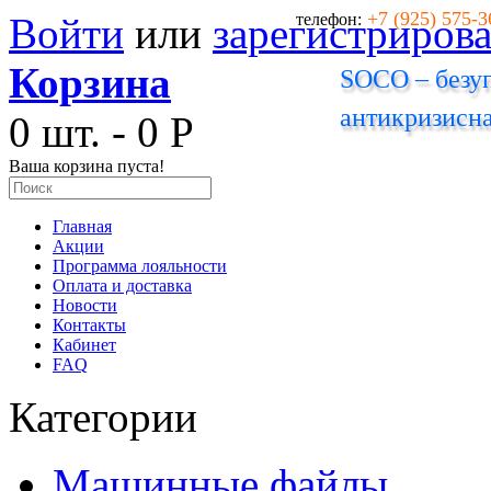
+7 (925) 575-3
Войти
или
зарегистрирова
телефон:
Корзина
SOCO – безуп
антикризисна
0 шт. - 0 Р
Ваша корзина пуста!
Главная
Акции
Программа лояльности
Оплата и доставка
Новости
Контакты
Кабинет
FAQ
Категории
Машинные файлы