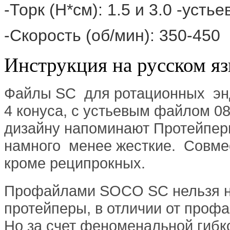
-Торк (Н*см): 1.5 и 3.0 -устье
-Скорость (об/мин): 350-450
Инструкция на русском я
Файлы SC для ротационных энд
4 конуса, с устьевым файлом 08
дизайну напоминают Протейперы
намного менее жесткие. Совм
кроме реципрокных.
Профайлами SOCO SC нельзя наз
протейперы, в отличии от проф
Но за счет феноменальной гибко