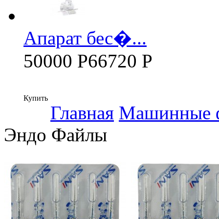
Апарат бес�...
50000 Р
66720 Р
Купить
Главная
Машинные 
Эндо Файлы