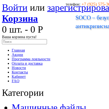
+7 (925) 575-3
Войти
или
зарегистрирова
телефон:
Корзина
SOCO – безуп
антикризисна
0 шт. - 0 Р
Ваша корзина пуста!
Главная
Акции
Программа лояльности
Оплата и доставка
Новости
Контакты
Кабинет
FAQ
Категории
Машинные файлы