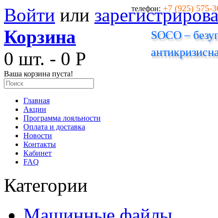
+7 (925) 575-3
Войти
или
зарегистрирова
телефон:
Корзина
SOCO – безуп
антикризисна
0 шт. - 0 Р
Ваша корзина пуста!
Главная
Акции
Программа лояльности
Оплата и доставка
Новости
Контакты
Кабинет
FAQ
Категории
Машинные файлы