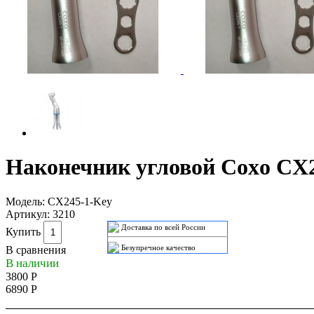
Наконечник угловой Coxo CX2
Модель:
CX245-1-Key
Артикул:
3210
Доставка по всей России
Купить
Безупречное качество
В сравнения
В наличии
3800 Р
6890 Р