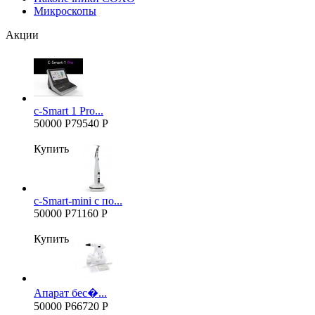
Микроскопы
Акции
c-Smart 1 Pro...
50000 Р
79540 Р
Купить
c-Smart-mini с по...
50000 Р
71160 Р
Купить
Апарат бес�...
50000 Р
66720 Р