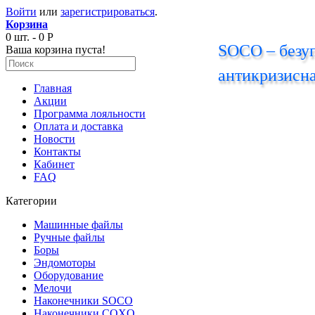
Войти
или
зарегистрироваться
.
Корзина
0 шт. - 0 Р
SOCO – безуп
Ваша корзина пуста!
антикризисна
Главная
Акции
Программа лояльности
Оплата и доставка
Новости
Контакты
Кабинет
FAQ
Категории
Машинные файлы
Ручные файлы
Боры
Эндомоторы
Оборудование
Мелочи
Наконечники SOCO
Наконечники COXO