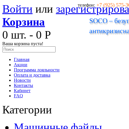
+7 (925) 575-3
Войти
или
зарегистрирова
телефон:
Корзина
SOCO – безуп
антикризисна
0 шт. - 0 Р
Ваша корзина пуста!
Главная
Акции
Программа лояльности
Оплата и доставка
Новости
Контакты
Кабинет
FAQ
Категории
Машинные файлы